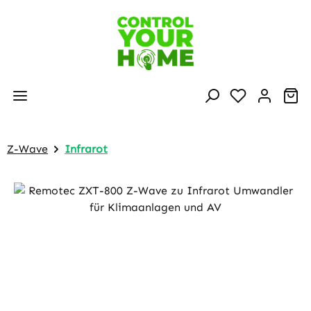
Zum Hauptinhalt springen
Wa
Z-Wave
Infrarot
Bildergalerie überspringen