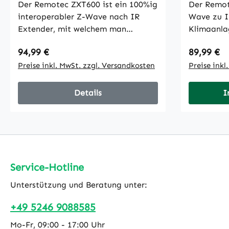
Der Remotec ZXT600 ist ein 100%ig
Der Remot
interoperabler Z-Wave nach IR
Wave zu I
Extender, mit welchem man
Klimaanla
beispielsweise konventionelle
Geräte, mi
Regulärer Preis:
Regulärer
94,99 €
89,99 €
Klimaanlagen in das Z-Wave
eine konve
Netzwerk einbinden kann. Der
Preise inkl. MwSt. zzgl. Versandkosten
ein Z-Wav
Preise inkl
Extender überträgt IR-
lässt. Eigensch
Steuerungscode mit großer
zu IR AC 
Details
I
Frequenzspanne sowie die
für Klima
Raumtemperatur und unterstützt
gesteuert
dabei alle genormten Gateways
von Tempe
und tragbaren Controller. Zudem
Luftfeucht
besitzt der ZXT600 einen
Oberfläch
integrierten 5-Wege IR Emitter
befestigt 
Service-Hotline
(hemisphärische Abdeckung) und
im Liefer
Unterstützung und Beratung unter:
ermöglicht eine programmierbare
Stromvers
Leistungsabgabe (hoch oder
USB) oder 
+49 5246 9088585
niedrig) für externe IR-
(Batteriel
Mo-Fr, 09:00 - 17:00 Uhr
Sender.Eigenschaften:Z-Wave nach
Drahtlose