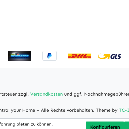
 (EU) und Bluetooth 4.2
emperatur: 0 - 40C
igkeit: 20 - 85% nicht
rend
rtsteuer zzgl.
Versandkosten
und ggf. Nachnahmegebühren,
trol your Home – Alle Rechte vorbehalten. Theme by
TC-I
fahrung bieten zu können.
Konfigurieren