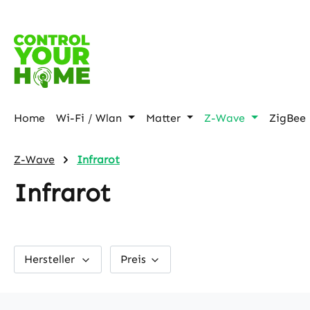
m Hauptinhalt springen
Zur Suche springen
Zur Hauptnavigation springen
Home
Wi-Fi / Wlan
Matter
Z-Wave
ZigBee
Z-Wave
Infrarot
Infrarot
Hersteller
Preis