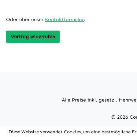
IR ExtenderVerwendbar für
868.42MHz
Klimaanalgen und andere IR-
Betriebst
Oder über unser
Kontaktformular
.
gesteuerte GeräteStromversorgung:
Luftfeucht
5VDC USB oder batteriebetrieben
kondensie
(2x AA; nicht im Lieferumfang
Vertrag widerrufen
enthalten)Funktechnologie: Z-
Wave, Infrarot (IR)
Alle Preise inkl. gesetzl. Mehrwe
© 2026 Con
Diese Website verwendet Cookies, um eine bestmögliche Er