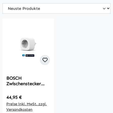
BOSCH
Zwischenstecker
kompakt +M, Matter
over Thread
Regulärer Preis:
44,95 €
Preise inkl. MwSt. zzgl.
Versandkosten