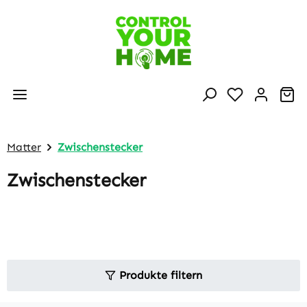
Zum Hauptinhalt springen
Du hast 0 P
Wa
Matter
Zwischenstecker
Zwischenstecker
Produkte filtern