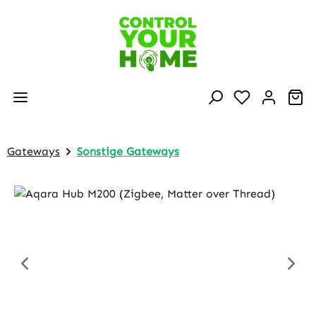
Zum Hauptinhalt springen
Wa
Gateways
Sonstige Gateways
Bildergalerie überspringen