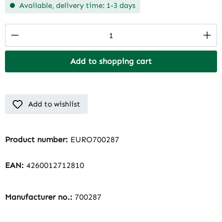
Available, delivery time: 1-3 days
Product Quantity: Enter the desired amount
Add to shopping cart
Add to wishlist
Product number:
EURO700287
EAN:
4260012712810
Manufacturer no.:
700287