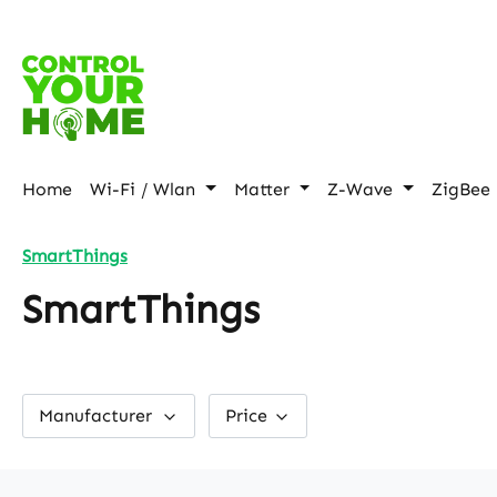
p to main content
Skip to search
Skip to main navigation
Home
Wi-Fi / Wlan
Matter
Z-Wave
ZigBee
SmartThings
SmartThings
Manufacturer
Price