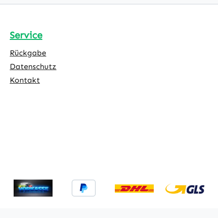
gs App, wenn der Sensor
Beispiel ihre Jalousien a
tstellt oder sich die
an heißen Sommertagen 
r ändert Aeotec Smart
unten fahren, um ihre Rä
Service
oder anderes Zigbee
übermäßiger Hitze zu sc
lich erforderlich
Wichtig: Um alle Funktio
Rückgabe
orgung: Batterie CR2
nutzen zu können, benöti
Datenschutz
0 Regionen: EU
zusätzlich einen Aeotec 
Kontakt
rungen: Zigbee,
Home Hub oder anderen 
tec
Hub. Eigenschaften: Überwachen
k Sensor, Kurzanleitung,
von Türen mit magnetis
Batterie CR2
Sensor und Beschleunigu
Kontrolle der Temperatur
Installation mit 3M Klebe
Aeotec Smart Home Hub
anderes Zigbee Hub zusä
erforderlich Stromversor
Batterie CR2450 Zigbee 3
Regionen: EU Zertifizier
Zigbee, FCC/IC/CE