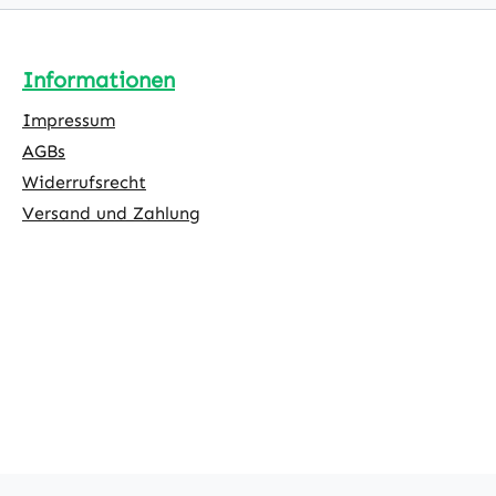
utomatisch
Heizung und weiteren smarten
nach
Geräten wieder für eine wohlige
ume vor
Atmosphäre in ihrem Zuhause
Informationen
hützen.
sorgen. Einfach smart: Schöpfen Sie
nen
das volle Potential ihres Aeotec
Impressum
gen Sie
Motion Sensors aus und machen Sie
AGBs
Smart
ihn zum Teil ihrer intelligenten
Widerrufsrecht
Zigbee
Sicherheitslösung für ihr Zuhause.
Versand und Zahlung
Integrieren Sie hierzu einfach
chem Reed
kompatible smarte Alarmsirenen
ngssensor
oder optische Signalgeber
 Simple
(Aktoren) und erstellen Sie ganz
streifen
einfach in der SmartThings App
 oder
eine entsprechende Regel dazu.
tzlich
Indem Sie festlegen, dass bei
gung:
unerwarteter
.0
Bewegungsregistrierung ein
ungen:
akustischer und optischer Alarm
ausgelöst wird, können Sie einen