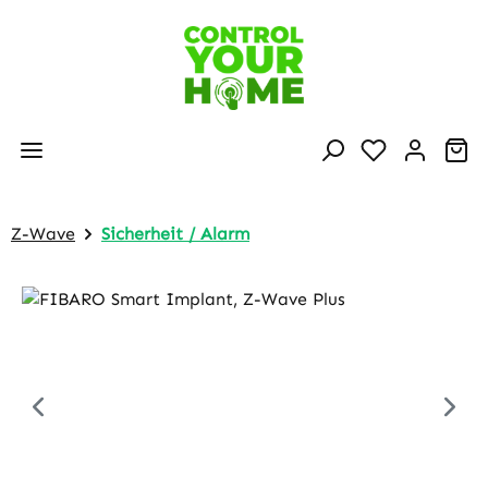
Skip to main content
Sh
Z-Wave
Sicherheit / Alarm
Skip image gallery