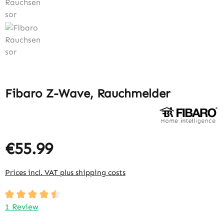
Fibaro Z-Wave, Rauchmelder
€55.99
Prices incl. VAT plus shipping costs
Average rating of 4.5 out of 5 stars
1 Review