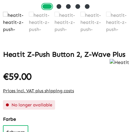
Heatit Z-Push Button 2, Z-Wave Plus
€59.00
Prices incl. VAT plus shipping costs
No longer available
Select
Farbe