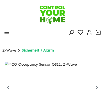
Skip to main content
Sh
Z-Wave
Sicherheit / Alarm
Skip image gallery