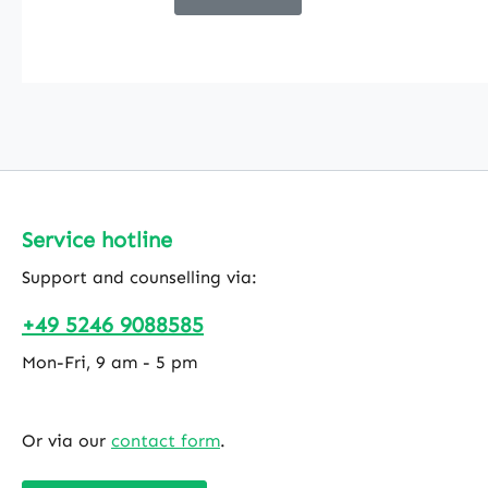
STRIPS Drip
nicht mehr
korrekt
funktionieren,
da diese
verschlissen
sind, tauschen
Sie die
mitgelieferte
Service hotline
Platte einfach
Support and counselling via:
gegen eine
Neue aus.
+49 5246 9088585
Durch dieses
Zubehörteil
Mon-Fri, 9 am - 5 pm
nutzen Sie die
10-jährige
Lebensdauer
Or via our
contact form
.
des Sensors
voll aus.