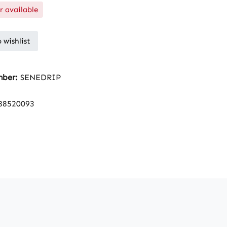
r available
 wishlist
mber:
SENEDRIP
88520093