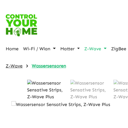
p to main content
Skip to search
Skip to main navigation
Home
Wi-Fi / Wlan
Matter
Z-Wave
ZigBee
Z-Wave
Wassersensoren
Skip image gallery