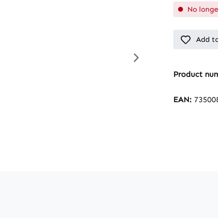
No longe
Add to
Product nu
EAN:
73500