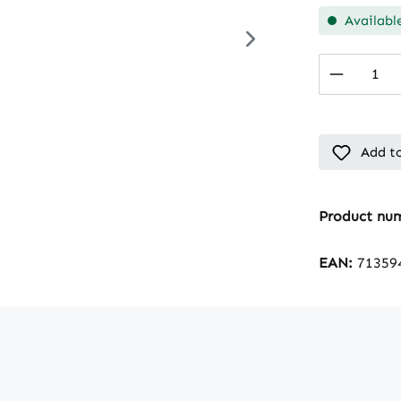
Available
Product 
Add to
Product nu
EAN:
71359