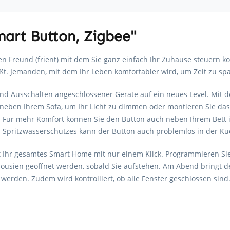
mart Button, Zigbee"
nen Freund (frient) mit dem Sie ganz einfach Ihr Zuhause steuern kö
eßt. Jemanden, mit dem Ihr Leben komfortabler wird, um Zeit zu sp
und Ausschalten angeschlossener Geräte auf ein neues Level. Mit
kt neben Ihrem Sofa, um Ihr Licht zu dimmen oder montieren Sie da
. Für mehr Komfort können Sie den Button auch neben Ihrem Bett i
 Spritzwasserschutzes kann der Button auch problemlos in der Kü
rt Ihr gesamtes Smart Home mit nur einem Klick. Programmieren S
Jalousien geöffnet werden, sobald Sie aufstehen. Am Abend bringt 
 werden. Zudem wird kontrolliert, ob alle Fenster geschlossen sin