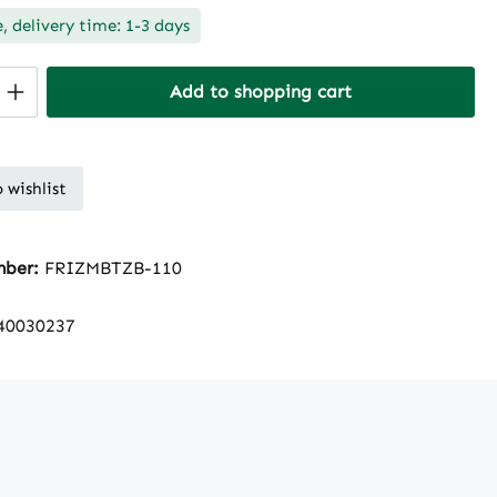
, delivery time: 1-3 days
Quantity: Enter the desired amount or 
Add to shopping cart
 wishlist
mber:
FRIZMBTZB-110
40030237