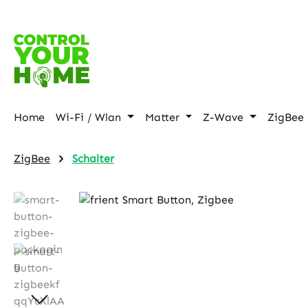
p to main content
Skip to search
Skip to main navigation
Home
Wi-Fi / Wlan
Matter
Z-Wave
ZigBee
ZigBee
Schalter
Skip image gallery