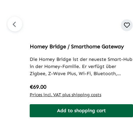
Homey Bridge / Smarthome Gateway
Die Homey Bridge ist der neueste Smart-Hub
in der Homey-Familie. Er verfügt über
Zigbee, Z-Wave Plus, Wi-Fi, Bluetooth,
433MHz und Infrarot und nutzt die beliebte
Regular price:
€69.00
Homey-App zur Steuerung und
Automatisierung. Klingt wie der bekannte
Prices incl. VAT plus shipping costs
Homey Pro, aber es gibt einige wesentliche
Unterschiede. Angefangen beim Design, das
Add to shopping cart
völlig anders ist. Es ist jetzt glänzend
schwarz und mit Aluminium kombiniert.
Natürlich ist der charakteristische RGD-LED-