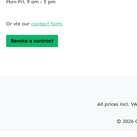
Mon-Fri, 9 am - 5 pm
über Ihr Smart Home System und Ihr
Smartphone – überall und jederzeit.
Sofortige Echtzeitbenachrichtigung
Or via our
contact form
.
Integration in Ihr Smart Home Höhere
Sicherheit durch Frühwarnsystem
Revoke a contract
Intelligente Szenen für mehr
Sicherheit Erstellen Sie smarte
Notfallszenen, die z. B. Flurlichter
einschalten, um Fluchtwege sichtbar zu
machen – auch bei starker
Rauchentwicklung. Smarte Feuer-
Notfallszenen erstellen Lichter als visuelle
Alarme nutzbar Verbesserte
Fluchtwegbeleuchtung Geprüft für
All prices incl. V
Gesundheit und Wohlbefinden Ideal für
Kinder- und Schlafzimmer – ohne störende
© 2026 C
LED-Signale. Zudem verhindert die
ausgezeichnete Technologie von Ei