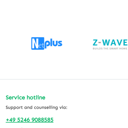
bis zu fünf Geräte kostenlos nutzen, ohne
Einfaches Nachrüsten bestehender Melder.
Abonnement und inklusive einer
Die Z-Wave Long Range-Funktion mit bis
unbegrenzten Anzahl von Homey Flows. Die
zu 1 km Reichweite sorgt für zuverlässige
Benutzerfreundlichkeit der Homey Bridge
Verbindungen – auch über größere
und Homey Pro ist weitgehend identisch. Die
Distanzen. Einfache, werkzeuglose
meisten Geräte werden von beiden
Montage Austauschbare Langzeitbatteri
Produkten unterstützt. Zur Steuerung und
Alarm- und Manipulationsmeldungen direk
Automatisierung nutzen bei die Homey-App.
aufs Smartphone Reichweite bis zu 1,6 km
(Z-Wave Long Range) Kompatibilität mit
Ei Electronics Vollständig kompatibel mit
den führenden Modellen Ei650iW und
Ei650W von Ei Electronics – zertifiziert
nach DIN14604 mit Q-Label für höchste
Sicherheit. Zertifizierte Sicherheit (DIN
Service hotline
EN14604 + VdS G211009) Nahtlose
Integration mit prämierten Rauchmeldern
Support and counselling via:
von Ei Electronics Sicher verbunden – zu
+49 5246 9088585
jeder Zeit Im Notfall zählt jede Sekunde:
SmokeShield benachrichtigt Sie umgehend