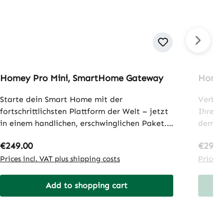
Homey Pro Mini, SmartHome Gateway
Homey
Starte dein Smart Home mit der
Verbin
fortschrittlichsten Plattform der Welt – jetzt
Ihrem
in einem handlichen, erschwinglichen Paket.
dem H
Homey Pro Mini vereint alle wichtigen
Homey 
Regular price:
Regula
€249.00
€29.0
Funktionen für ein lokales, zuverlässiges und
als Er
datenschutzfreundliches Smart Home.Homey
Prices incl. VAT plus shipping costs
ist so
Prices 
Pro mini ist ein auf Datenschutz
Homey 
ausgerichteter, lokal ausgerichteter Smart-
länge
Add to shopping cart
Home-Hub, der auf Zuverlässigkeit und
Ethern
minimale Latenz ausgelegt ist. Er
der Ad
verarbeitet alles vor Ort und stellt so sicher,
Einric