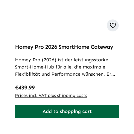
Homey Pro 2026 SmartHome Gateway
Homey Pro (2026) ist der leistungsstarke
Smart‑Home‑Hub für alle, die maximale
Flexibilität und Performance wünschen. Er
verbindet Geräte verschiedenster Hersteller
Regular price:
€439.99
und Protokolle in einer zentralen Plattform –
lokal, sicher und
Prices incl. VAT plus shipping costs
zukunftssicher.Besonderheiten und
Stärken:• Doppelt so viel Arbeitsspeicher –
Add to shopping cart
4 GB RAM ermöglichen den parallelen Betrieb
von über 100 Homey Apps sowie
umfangreiche Flows, Dashboards und