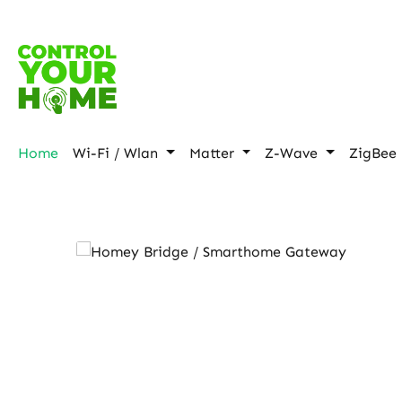
p to main content
Skip to search
Skip to main navigation
Home
Wi-Fi / Wlan
Matter
Z-Wave
ZigBee
Skip product gallery